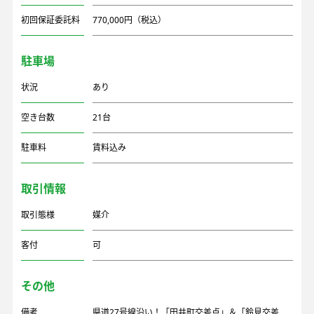
初回保証委託料
770,000円（税込）
駐車場
状況
あり
空き台数
21台
駐車料
賃料込み
取引情報
取引態様
媒介
客付
可
その他
備考
県道27号線沿い！「田井町交差点」＆「鈴見交差