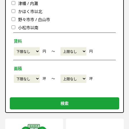
津幡 / 内灘
かほく市以北
野々市市 / 白山市
小松市以南
賃料
円
〜
円
面積
坪
〜
坪