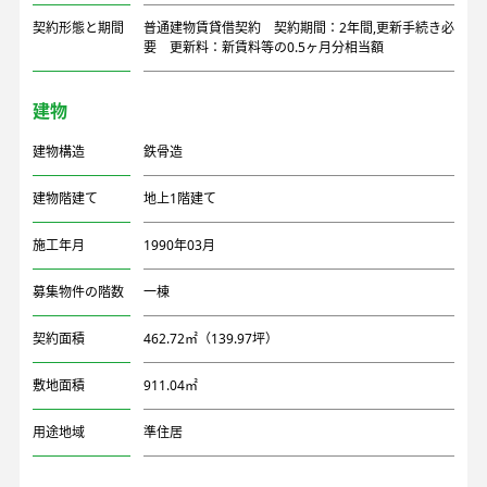
契約形態と期間
普通建物賃貸借契約 契約期間：2年間,更新手続き必
要 更新料：新賃料等の0.5ヶ月分相当額
建物
建物構造
鉄骨造
建物階建て
地上1階建て
施工年月
1990年03月
募集物件の階数
一棟
契約面積
462.72㎡（139.97坪）
敷地面積
911.04㎡
用途地域
準住居