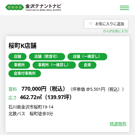
お気に入りに追加
(
5
人がお気に入り)
桜町K店舗
店舗
店舗（飲食可）
店舗（一棟貸し）
事務所
事務所（一棟貸し）
倉庫
倉庫付事務所
770,000円（税込）
賃料
（坪単価 @5,501円（税込））
462.72㎡（139.97坪）
広さ
石川県金沢市桜町19-14
北鉄バス 桜町徒歩3分
特選物件