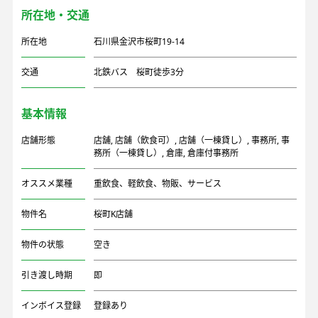
所在地・交通
所在地
石川県金沢市桜町19-14
交通
北鉄バス 桜町徒歩3分
基本情報
店舗形態
店舗
,
店舗（飲食可）
,
店舗（一棟貸し）
,
事務所
,
事
務所（一棟貸し）
,
倉庫
,
倉庫付事務所
オススメ業種
重飲食、軽飲食、物販、サービス
物件名
桜町K店舗
物件の状態
空き
引き渡し時期
即
インボイス登録
登録あり