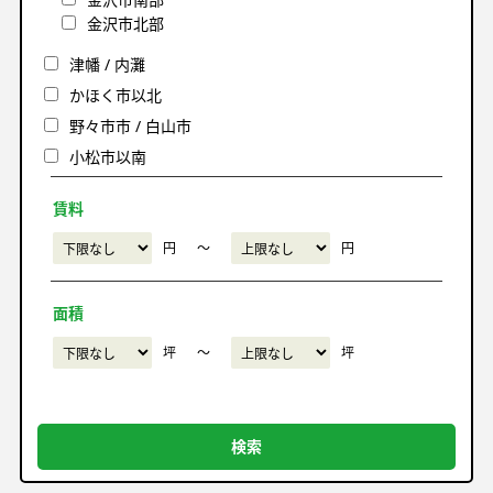
金沢市北部
津幡 / 内灘
かほく市以北
野々市市 / 白山市
小松市以南
賃料
円
〜
円
面積
坪
〜
坪