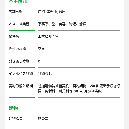
基本情報
店舗形態
店舗
,
事務所
,
倉庫
オススメ業種
事務所、塾、美容、物販、倉庫
物件名
上木ビル 1階
物件の状態
空き
引き渡し時期
即
インボイス登録
登録なし
契約形態と期間
普通建物賃貸借契約 契約期間：2年間,更新手続き必
要 更新料：新賃料等の0.5ヶ月分相当額
建物
建物構造
鉄骨造