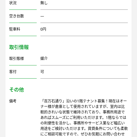
状況
無し
空き台数
―
駐車料
0円
取引情報
取引態様
媒介
客付
可
その他
備考
「百万石通り」沿いの1階テナント募集！現在はオー
ナー様が倉庫として使用されていますが、室内は比
較的きれいな状態で維持されており、事務所用途で
あればスムーズにご利用いただけます。1階ならでは
の利便性を活かし、事務所やサービス業など幅広い
用途をご検討いただけます。賃貸条件についても柔軟
にご相談可能ですので、ぜひお気軽にお問い合わせ