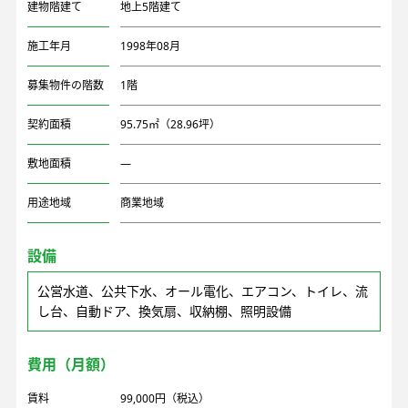
建物階建て
地上5階建て
施工年月
1998年08月
募集物件の階数
1階
契約面積
95.75㎡（28.96坪）
敷地面積
―
用途地域
商業地域
設備
公営水道、公共下水、オール電化、エアコン、トイレ、流
し台、自動ドア、換気扇、収納棚、照明設備
費用（月額）
賃料
99,000円（税込）