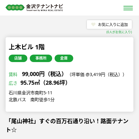
お気に入りに追加
(
0
人がお気に入り)
上木ビル 1階
店舗
事務所
倉庫
99,000円（税込）
賃料
（坪単価 @3,419円（税込））
95.75㎡（28.96坪）
広さ
石川県金沢市南町5-11
北鉄バス 南町徒歩1分
「尾山神社」すぐの百万石通り沿い！路面テナン
ト☆