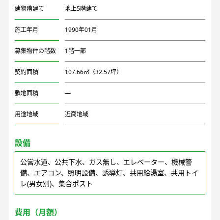
建物階建て
地上5階建て
施工年月
1990年01月
募集物件の階数
1階一部
契約面積
107.66㎡（32.57坪）
敷地面積
―
用途地域
近商地域
設備
公営水道、公共下水、ガス無し、エレベーター、機械警
備、エアコン、照明設備、誘導灯、共用給湯室、共用トイ
レ(男女別)、集合ポスト
費用（月額）