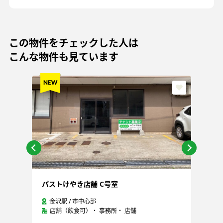
この物件をチェックした人は
こんな物件も見ています
パストけやき店舗 C号室
青
金沢駅 / 市中心部
店舗（飲食可）・ 事務所・ 店舗