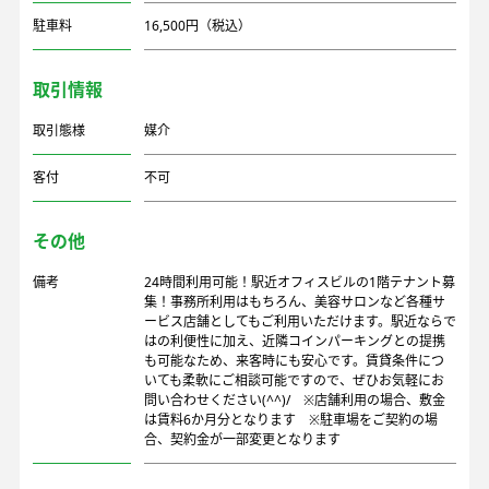
駐車料
16,500円（税込）
取引情報
取引態様
媒介
客付
不可
その他
備考
24時間利用可能！駅近オフィスビルの1階テナント募
集！事務所利用はもちろん、美容サロンなど各種サ
ービス店舗としてもご利用いただけます。駅近ならで
はの利便性に加え、近隣コインパーキングとの提携
も可能なため、来客時にも安心です。賃貸条件につ
いても柔軟にご相談可能ですので、ぜひお気軽にお
問い合わせください(^^)/ ※店舗利用の場合、敷金
は賃料6か月分となります ※駐車場をご契約の場
合、契約金が一部変更となります