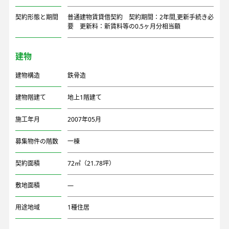
契約形態と期間
普通建物賃貸借契約 契約期間：2年間,更新手続き必
要 更新料：新賃料等の0.5ヶ月分相当額
建物
建物構造
鉄骨造
建物階建て
地上1階建て
施工年月
2007年05月
募集物件の階数
一棟
契約面積
72㎡（21.78坪）
敷地面積
―
用途地域
1種住居