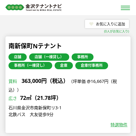
お気に入りに追加
(
0
人がお気に入り)
南新保町Nテナント
店舗
店舗（一棟貸し）
事務所
事務所（一棟貸し）
倉庫
倉庫付事務所
363,000円（税込）
賃料
（坪単価 @16,667円（税
込））
72㎡（21.78坪）
広さ
石川県金沢市南新保町リ3-1
北鉄バス 大友徒歩9分
特選物件