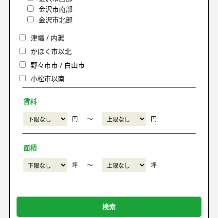
金沢市南部
金沢市北部
津幡 / 内灘
かほく市以北
野々市市 / 白山市
小松市以南
賃料
円
〜
円
面積
坪
〜
坪