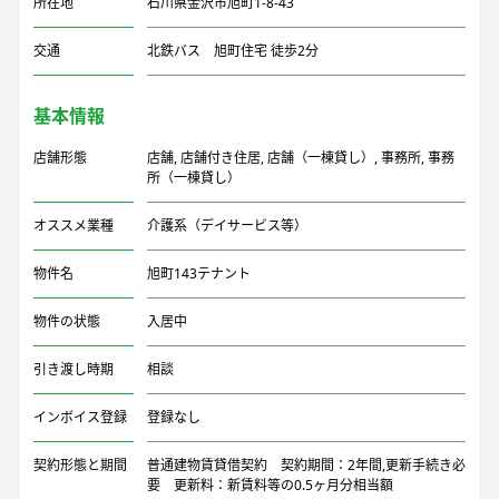
所在地
石川県金沢市旭町1-8-43
交通
北鉄バス 旭町住宅 徒歩2分
基本情報
店舗形態
店舗
,
店舗付き住居
,
店舗（一棟貸し）
,
事務所
,
事務
所（一棟貸し）
オススメ業種
介護系（デイサービス等）
物件名
旭町143テナント
物件の状態
入居中
引き渡し時期
相談
インボイス登録
登録なし
契約形態と期間
普通建物賃貸借契約 契約期間：2年間,更新手続き必
要 更新料：新賃料等の0.5ヶ月分相当額