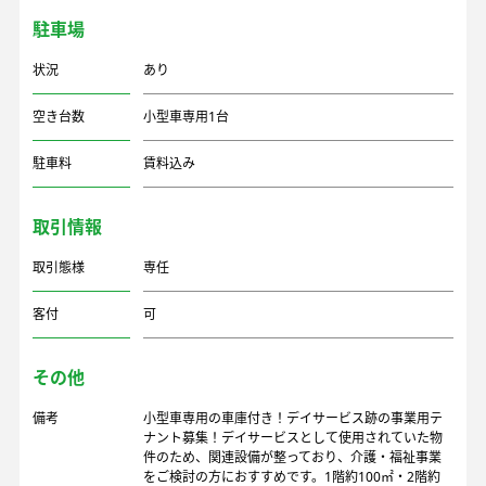
駐車場
状況
あり
空き台数
小型車専用1台
駐車料
賃料込み
取引情報
取引態様
専任
客付
可
その他
備考
小型車専用の車庫付き！デイサービス跡の事業用テ
ナント募集！デイサービスとして使用されていた物
件のため、関連設備が整っており、介護・福祉事業
をご検討の方におすすめです。1階約100㎡・2階約