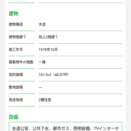
建物
建物構造
木造
建物階建て
地上2階建て
施工年月
1978年10月
募集物件の階数
一棟
契約面積
161.9㎡（48.97坪）
敷地面積
―
用途地域
2種住居
設備
水道公営、公共下水、都市ガス、照明設備、TVインターホ