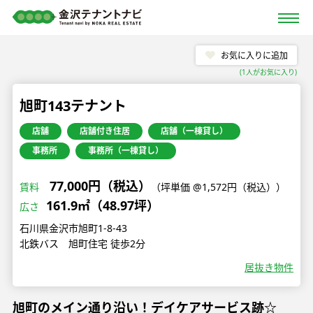
お気に入りに追加
(
1
人がお気に入り)
旭町143テナント
店舗
店舗付き住居
店舗（一棟貸し）
事務所
事務所（一棟貸し）
77,000円（税込）
賃料
（坪単価 @1,572円（税込））
161.9㎡（48.97坪）
広さ
石川県金沢市旭町1-8-43
北鉄バス 旭町住宅 徒歩2分
居抜き物件
旭町のメイン通り沿い！デイケアサービス跡☆