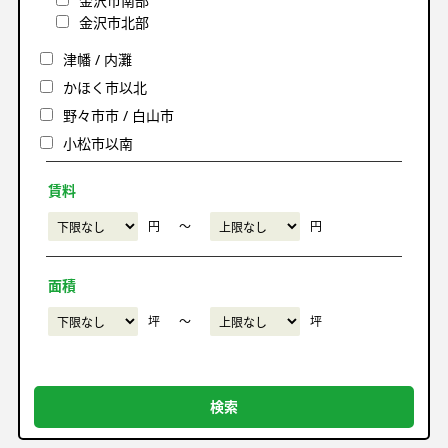
金沢市南部
金沢市北部
津幡 / 内灘
かほく市以北
野々市市 / 白山市
小松市以南
賃料
円
〜
円
面積
坪
〜
坪