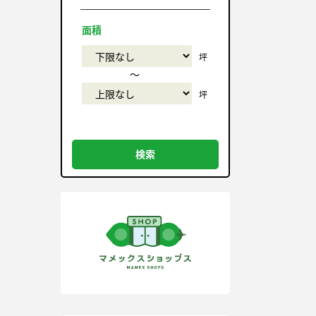
面積
坪
〜
坪