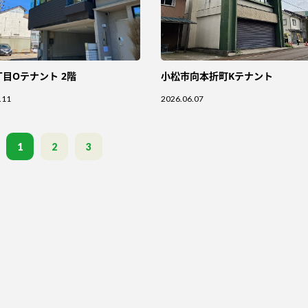
丁目Oテナント 2階
小松市向本折町Kテナント
.11
2026.06.07
1
2
3