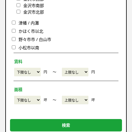
金沢市南部
金沢市北部
津幡 / 内灘
かほく市以北
野々市市 / 白山市
小松市以南
賃料
円
〜
円
面積
坪
〜
坪