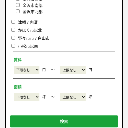
金沢市南部
金沢市北部
津幡 / 内灘
かほく市以北
野々市市 / 白山市
小松市以南
賃料
円
〜
円
面積
坪
〜
坪