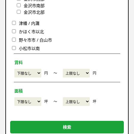
金沢市南部
金沢市北部
津幡 / 内灘
かほく市以北
野々市市 / 白山市
小松市以南
賃料
円
〜
円
面積
坪
〜
坪