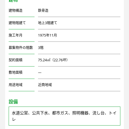
建物構造
鉄骨造
建物階建て
地上3階建て
施工年月
1975年11月
募集物件の階数
3階
契約面積
75.24㎡（22.76坪）
敷地面積
―
用途地域
近商地域
設備
水道公営、公共下水、都市ガス、照明機器、流し台、トイ
レ