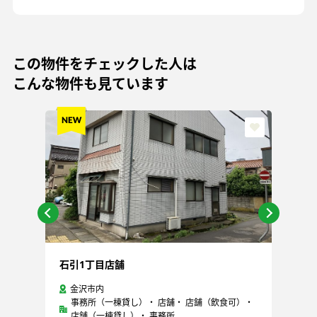
この物件をチェックした人は
こんな物件も見ています
石引1丁目店舗
芳
金沢市内
事務所（一棟貸し）・ 店舗・ 店舗（飲食可）・
店舗（一棟貸し）・ 事務所