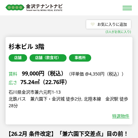
お気に入りに追加
(
3
人がお気に入り)
杉本ビル 3階
店舗
店舗（飲食可）
事務所
99,000円（税込）
賃料
（坪単価 @4,350円（税込））
75.24㎡（22.76坪）
広さ
石川県金沢市兼六元町1-13
北鉄バス 兼六園下・金沢城 徒歩2分, 北陸本線 金沢駅 徒歩
28分
特選物件
【26.2月 条件改定】「兼六園下交差点」目の前！