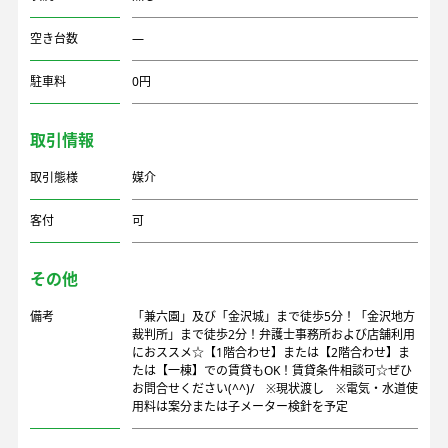
空き台数
―
駐車料
0円
取引情報
取引態様
媒介
客付
可
その他
備考
「兼六園」及び「金沢城」まで徒歩5分！「金沢地方
裁判所」まで徒歩2分！弁護士事務所および店舗利用
におススメ☆【1階合わせ】または【2階合わせ】ま
たは【一棟】での賃貸もOK！賃貸条件相談可☆ぜひ
お問合せください(^^)/ ※現状渡し ※電気・水道使
用料は案分または子メーター検針を予定