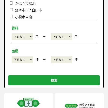
かほく市以北
野々市市 / 白山市
小松市以南
賃料
円
〜
円
面積
坪
〜
坪