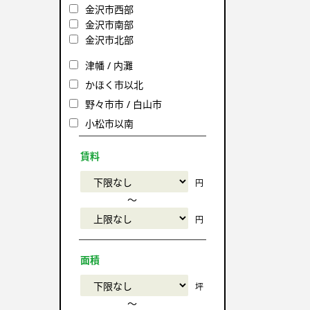
金沢市西部
金沢市南部
金沢市北部
津幡 / 内灘
かほく市以北
野々市市 / 白山市
小松市以南
賃料
円
〜
円
面積
坪
〜