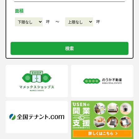
面積
坪
〜
坪