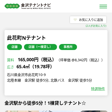
お気に入りに追加
(
2
人がお気に入り)
此花町Nテナント
店舗
店舗（一棟貸し）
事務所
165,000円（税込）
賃料
（坪単価 @8,342円（税込））
65.4㎡（19.78坪）
広さ
石川県金沢市此花町10-9
北陸本線 金沢駅 徒歩5分, 北鉄バス 金沢駅 徒歩5分
特選物件
金沢駅から徒歩5分！1棟貸しテナント☆