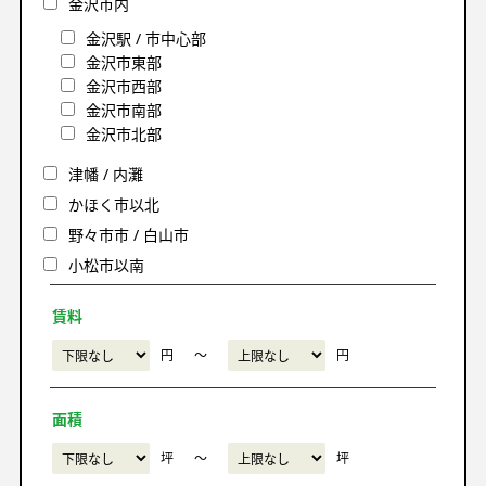
金沢市内
金沢駅 / 市中心部
金沢市東部
金沢市西部
金沢市南部
金沢市北部
津幡 / 内灘
かほく市以北
野々市市 / 白山市
小松市以南
賃料
円
〜
円
面積
坪
〜
坪