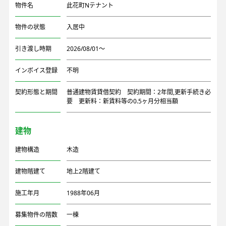
物件名
此花町Nテナント
物件の状態
入居中
引き渡し時期
2026/08/01〜
インボイス登録
不明
契約形態と期間
普通建物賃貸借契約 契約期間：2年間,更新手続き必
要 更新料：新賃料等の0.5ヶ月分相当額
建物
建物構造
木造
建物階建て
地上2階建て
施工年月
1988年06月
募集物件の階数
一棟