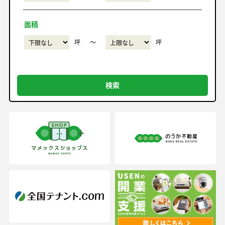
面積
坪
〜
坪