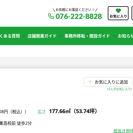
お気軽にお電話ください！
076-222-8828
くある質問
店舗開業ガイド
事務所移転・開設ガイド
お知ら
お気に入りに追加
(
3
人がお気に入り)
177.66㎡（53.74坪）
708円（税込））
広さ
業高校前 徒歩2分
居抜き物