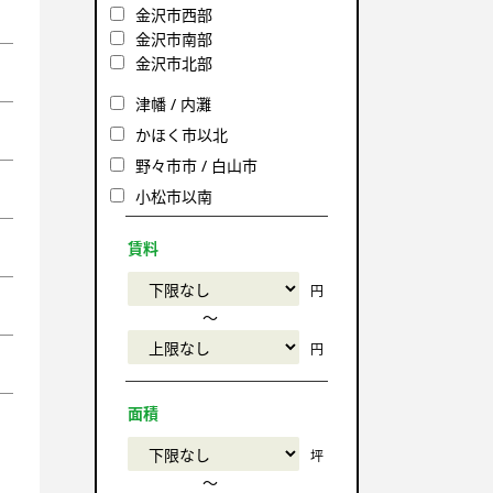
金沢市西部
金沢市南部
金沢市北部
津幡 / 内灘
かほく市以北
野々市市 / 白山市
小松市以南
賃料
円
〜
円
面積
坪
〜