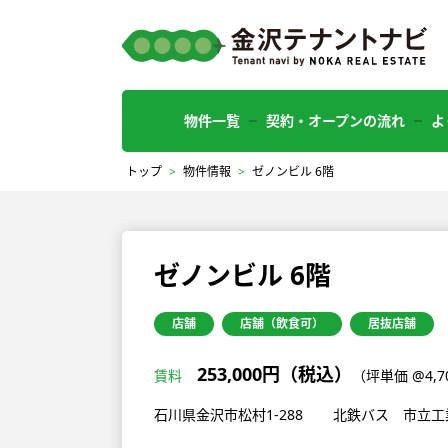
物件一覧
契約・オープンの流れ
よ
トップ
>
物件情報
>
ゼノンビル 6階
ゼノンビル 6階
店舗
店舗（飲食可）
居抜店舗
253,000円（税込）
賃料
（坪単価 @4,
石川県金沢市松村1-288
北鉄バス 市立工