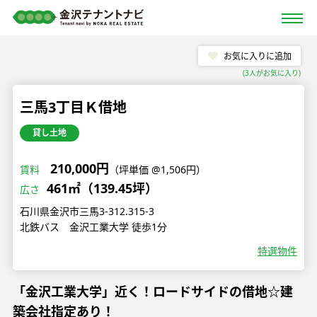
お気に入りに追加
(
3
人がお気に入り)
三馬3丁目Ｋ借地
貸し土地
210,000円
賃料
（坪単価 @1,506円）
461㎡（139.45坪）
広さ
石川県金沢市三馬3-312.315-3
北鉄バス 金沢工業大学 徒歩1分
特選物件
「金沢工業大学」近く！ロードサイドの借地☆建
築会社指定あり！