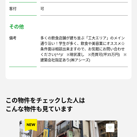
客付
可
その他
備考
多くの飲食店舗が建ち並ぶ「工大エリア」のメイン
通り沿い！学生が多く、飲食や美容業にオススメ☆
条件面は相談出来ますので、お気軽にお問い合わせ
ください(^^)/ ※現状渡し ※売買可(坪35万円) ※
建築会社指定あり(㈱アシーズ)
この物件をチェックした人は
こんな物件も見ています