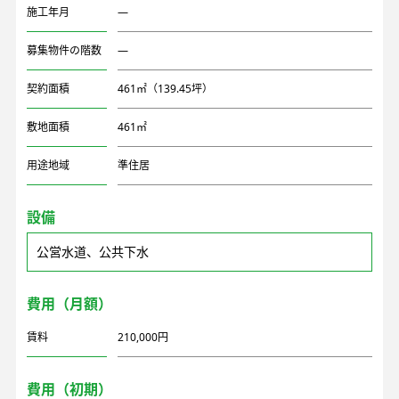
施工年月
―
募集物件の階数
―
契約面積
461㎡（139.45坪）
敷地面積
461㎡
用途地域
準住居
設備
公営水道、公共下水
費用（月額）
賃料
210,000円
費用（初期）