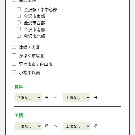
金沢駅 / 市中心部
金沢市東部
金沢市西部
金沢市南部
金沢市北部
津幡 / 内灘
かほく市以北
野々市市 / 白山市
小松市以南
賃料
円
〜
円
面積
坪
〜
坪