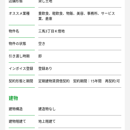
店舗形態
貸し土地
オススメ業種
重飲食、軽飲食、物販、美容、事務所、サービス
業、倉庫
物件名
三馬3丁目Ｋ借地
物件の状態
空き
引き渡し時期
即
インボイス登録
登録あり
契約形態と期間
定期建物賃貸借契約 契約期間：15年間 再契約:可
建物
建物構造
建造物なし
建物階建て
地上階建て