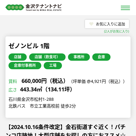
お気に入りに追加
(
2
人がお気に入り)
ゼノンビル 1階
店舗
店舗（飲食可）
事務所
倉庫
倉庫付事務所
工場
660,000円（税込）
賃料
（坪単価 @4,921円（税込））
443.34㎡（134.11坪）
広さ
石川県金沢市松村1-288
北鉄バス 市立工業高校前 徒歩2分
【2024.10.16条件改定】金石街道すぐ近く！パチ
ンコ店跡地！大型店舗をお探しの方におススメ☆