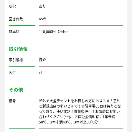
状況
あり
空き台数
65台
駐車料
110,000円（税込）
取引情報
取引態様
媒介
客付
可
その他
備考
郊外で大型テナントをお探しの方におススメ！意外
と新規出店の多いビルです☆駐車場65台は共有とな
っており、使い放題！賃貸条件可！お気軽にお問い
合わせください(^^)/ ※保証金償却有：1年未満
50％、3年未満40％、3年以上30％分