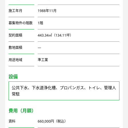
施工年月
1988年11月
募集物件の階数
1階
契約面積
443.34㎡（134.11坪）
敷地面積
―
用途地域
準工業
設備
公共下水、下水道浄化槽、プロパンガス、トイレ、管理人
常駐
費用（月額）
賃料
660,000円（税込）