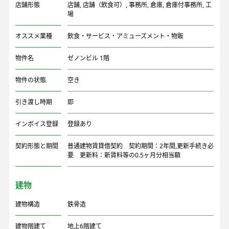
店舗形態
店舗
,
店舗（飲食可）
,
事務所
,
倉庫
,
倉庫付事務所
,
工
場
オススメ業種
飲食・サービス・アミューズメント・物販
物件名
ゼノンビル 1階
物件の状態
空き
引き渡し時期
即
インボイス登録
登録あり
契約形態と期間
普通建物賃貸借契約 契約期間：2年間,更新手続き必
要 更新料：新賃料等の0.5ヶ月分相当額
建物
建物構造
鉄骨造
建物階建て
地上6階建て