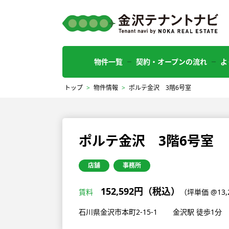
物件一覧
契約・オープンの流れ
よ
トップ
>
物件情報
>
ポルテ金沢 3階6号室
ポルテ金沢 3階6号室
店舗
事務所
152,592円（税込）
賃料
（坪単価 @13
石川県金沢市本町2-15-1
金沢駅 徒歩1分