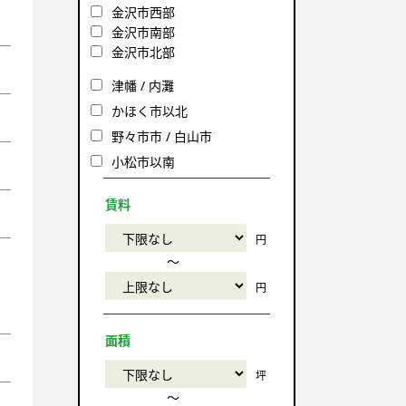
金沢市西部
金沢市南部
金沢市北部
津幡 / 内灘
かほく市以北
野々市市 / 白山市
小松市以南
賃料
円
〜
円
面積
坪
〜