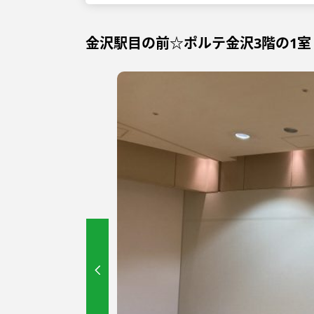
金沢駅目の前☆ポルテ金沢3階の1室