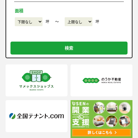
面積
坪
〜
坪