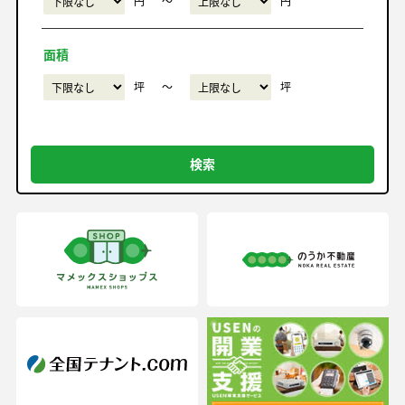
円
〜
円
面積
坪
〜
坪