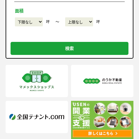
面積
坪
〜
坪