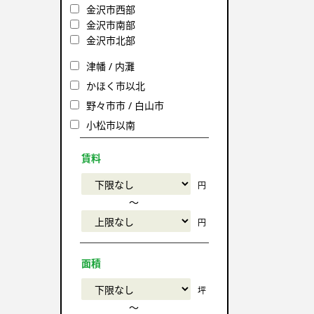
金沢市西部
金沢市南部
金沢市北部
津幡 / 内灘
かほく市以北
野々市市 / 白山市
小松市以南
賃料
円
〜
円
面積
坪
〜