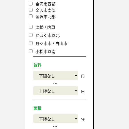
金沢市西部
金沢市南部
金沢市北部
津幡 / 内灘
かほく市以北
野々市市 / 白山市
小松市以南
賃料
円
〜
円
面積
坪
〜