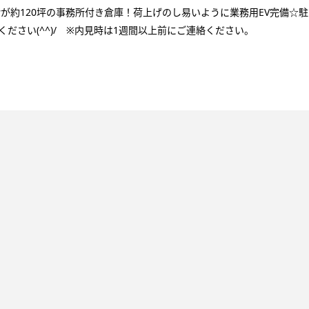
階が約120坪の事務所付き倉庫！荷上げのし易いように業務用EV完備☆駐
ください(^^)/ ※内見時は1週間以上前にご連絡ください。