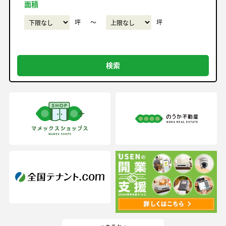
面積
坪
〜
坪