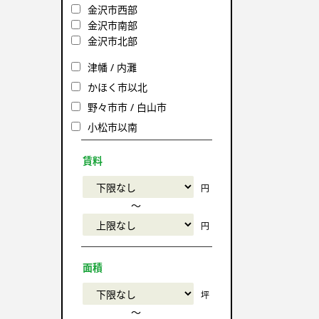
金沢市西部
金沢市南部
金沢市北部
津幡 / 内灘
かほく市以北
野々市市 / 白山市
小松市以南
賃料
円
〜
円
面積
坪
〜