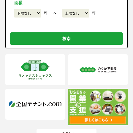
面積
坪
〜
坪