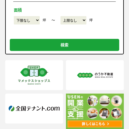
面積
坪
〜
坪