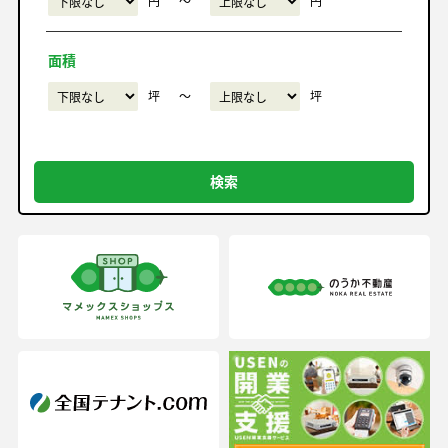
円
〜
円
面積
坪
〜
坪