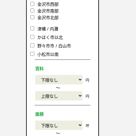
金沢市西部
金沢市南部
金沢市北部
津幡 / 内灘
かほく市以北
野々市市 / 白山市
小松市以南
賃料
円
〜
円
面積
坪
〜