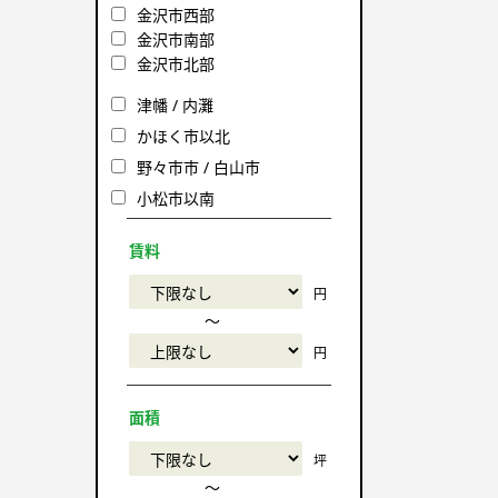
金沢市西部
金沢市南部
金沢市北部
津幡 / 内灘
かほく市以北
野々市市 / 白山市
小松市以南
賃料
円
〜
円
面積
坪
〜