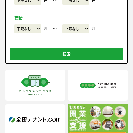
円
〜
円
面積
坪
〜
坪