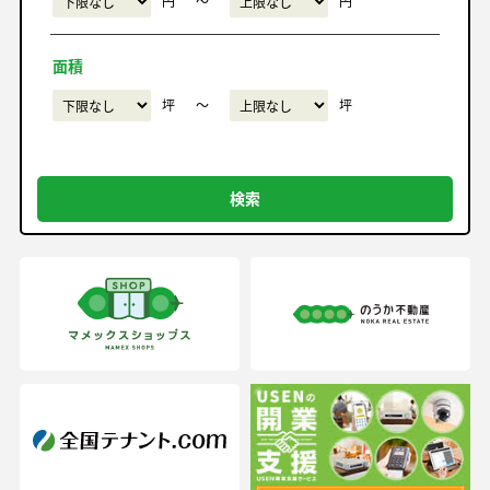
円
〜
円
面積
坪
〜
坪