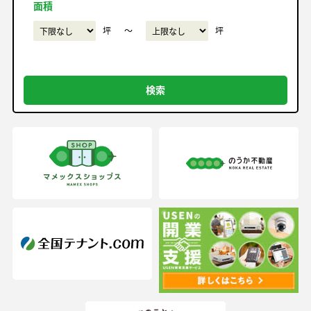
面積
坪
〜
坪