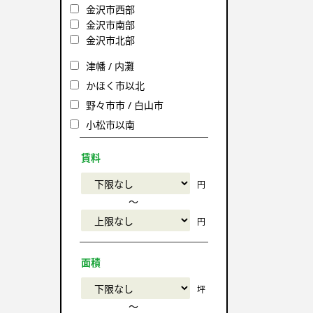
金沢市西部
金沢市南部
金沢市北部
津幡 / 内灘
かほく市以北
野々市市 / 白山市
小松市以南
賃料
円
〜
円
面積
坪
〜