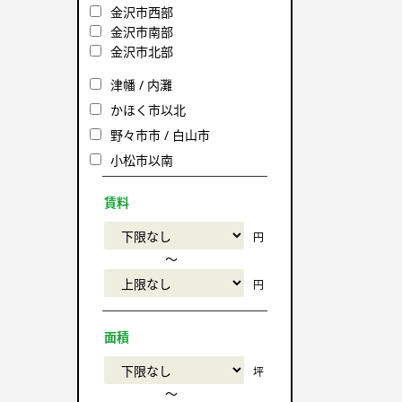
金沢市西部
金沢市南部
金沢市北部
津幡 / 内灘
かほく市以北
野々市市 / 白山市
小松市以南
賃料
円
〜
円
面積
坪
〜