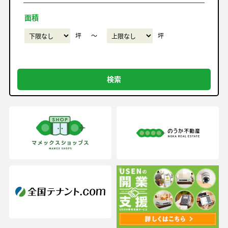
面積
坪
〜
坪