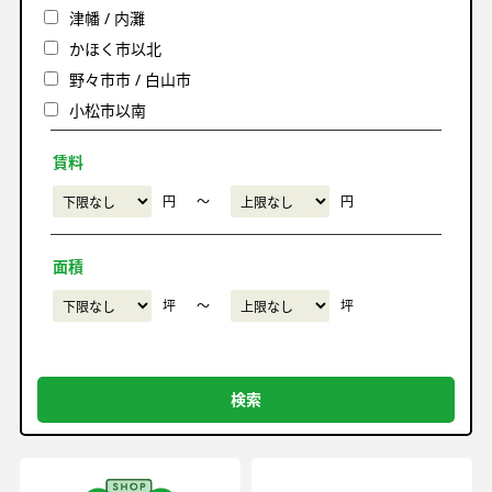
津幡 / 内灘
かほく市以北
野々市市 / 白山市
小松市以南
賃料
円
〜
円
面積
坪
〜
坪