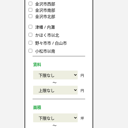
金沢市西部
金沢市南部
金沢市北部
津幡 / 内灘
かほく市以北
野々市市 / 白山市
小松市以南
賃料
円
〜
円
面積
坪
〜