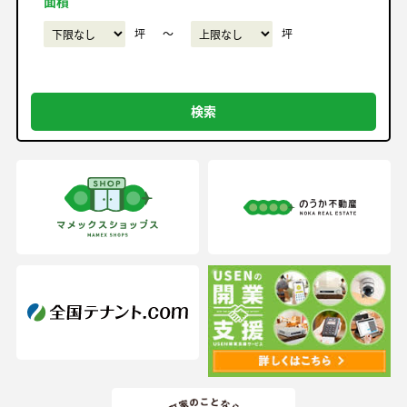
面積
坪
〜
坪