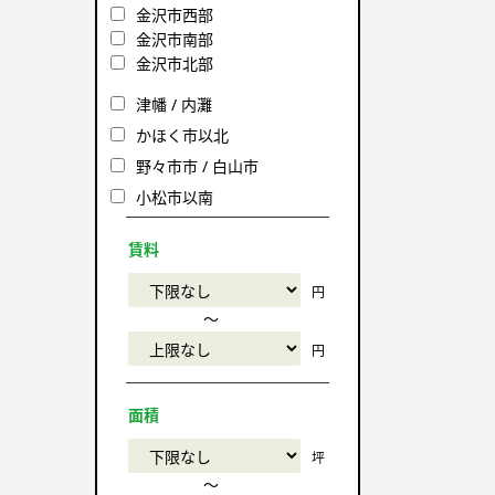
金沢市西部
金沢市南部
金沢市北部
津幡 / 内灘
かほく市以北
野々市市 / 白山市
小松市以南
賃料
円
〜
円
面積
坪
〜