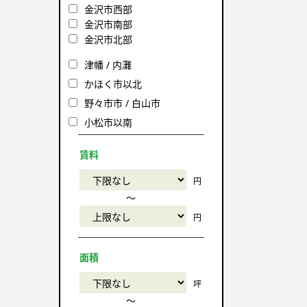
金沢市西部
金沢市南部
金沢市北部
津幡 / 内灘
かほく市以北
野々市市 / 白山市
小松市以南
賃料
円
〜
円
面積
坪
〜