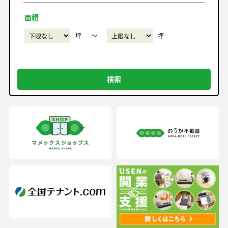
面積
坪
〜
坪