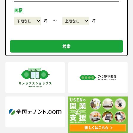
面積
坪
〜
坪