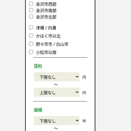
金沢市西部
金沢市南部
金沢市北部
津幡 / 内灘
かほく市以北
野々市市 / 白山市
小松市以南
賃料
円
〜
円
面積
坪
〜