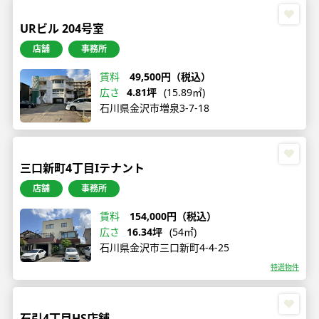
URビル 204号室
店舗
事務所
賃料
49,500円（税込）
広さ
4.81坪
(15.89㎡)
石川県金沢市増泉3-7-18
三口新町4丁目Iテナント
店舗
事務所
賃料
154,000円（税込）
広さ
16.34坪
(54㎡)
石川県金沢市三口新町4-4-25
特選物件
石引4丁目HS店舗