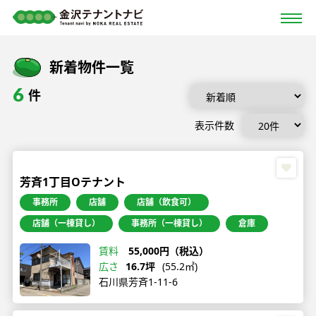
新着物件一覧
6
件
表示件数
芳斉1丁目Oテナント
事務所
店舗
店舗（飲食可）
店舗（一棟貸し）
事務所（一棟貸し）
倉庫
賃料
55,000円（税込）
広さ
16.7坪
(55.2㎡)
石川県芳斉1-11-6