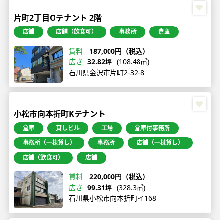
片町2丁目Oテナント 2階
店舗
店舗（飲食可）
事務所
倉庫
賃料
187,000円（税込）
広さ
32.82坪
(108.48㎡)
石川県金沢市片町2-32-8
小松市向本折町Kテナント
倉庫
貸しビル
工場
倉庫付事務所
事務所（一棟貸し）
事務所
店舗（一棟貸し）
店舗（飲食可）
店舗
賃料
220,000円（税込）
広さ
99.31坪
(328.3㎡)
石川県小松市向本折町イ168