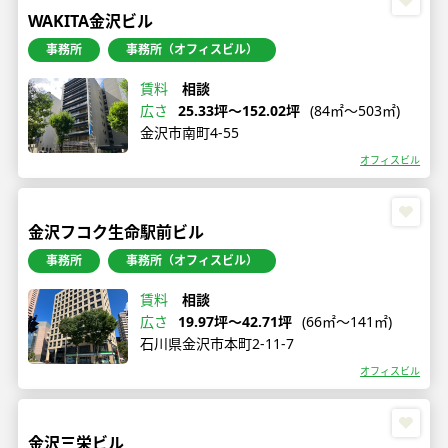
WAKITA金沢ビル
事務所
事務所（オフィスビル）
賃料
相談
広さ
25.33坪〜152.02坪
(84㎡〜503㎡)
金沢市南町4-55
オフィスビル
金沢フコク生命駅前ビル
事務所
事務所（オフィスビル）
賃料
相談
広さ
19.97坪〜42.71坪
(66㎡〜141㎡)
石川県金沢市本町2-11-7
オフィスビル
金沢三栄ビル