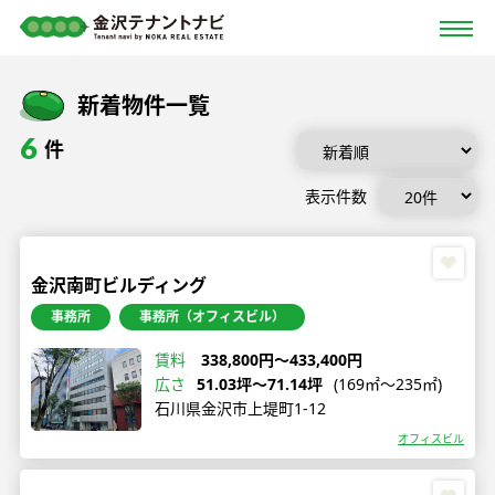
新着物件一覧
6
件
表示件数
金沢南町ビルディング
事務所
事務所（オフィスビル）
賃料
338,800円〜433,400円
広さ
51.03坪〜71.14坪
(169㎡〜235㎡)
石川県金沢市上堤町1-12
オフィスビル