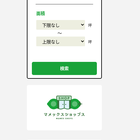
面積
坪
〜
坪